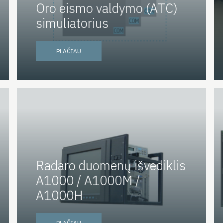
Oro eismo valdymo (ATC)
simuliatorius
PLAČIAU
Radaro duomenų išvediklis
A1000 / A1000M /
A1000H
PLAČIAU